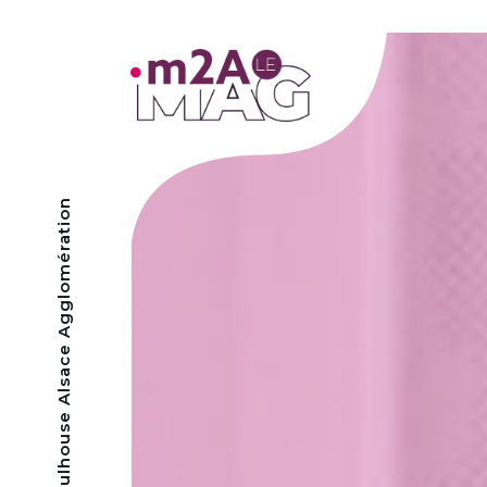
- Mulhouse Alsace Agglomération