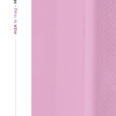
le mag
m2A