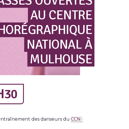
ASSES
OUVERTES
AU
CENTRE
HORÉGRAPHIQUE
NATIONAL
À
MULHOUSE
H30
 l’entraînement des danseurs du
CCN ·