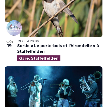
18H00
À
20H00
AOÛT
19
Sortie « Le porte-bois et l’hirondelle » à
Staffelfelden
Gare, Staffelfelden