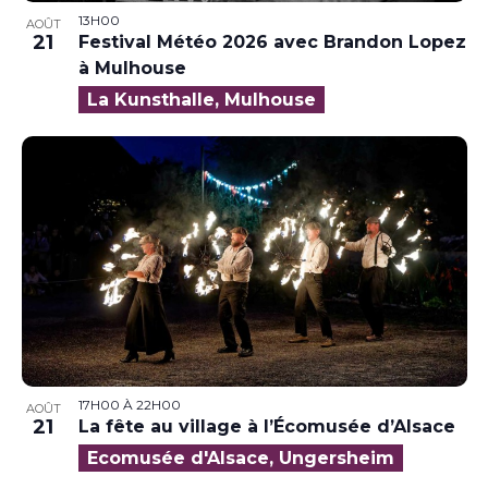
13H00
AOÛT
21
Festival Météo 2026 avec Brandon Lopez
à Mulhouse
La Kunsthalle, Mulhouse
17H00
À
22H00
AOÛT
21
La fête au village à l’Écomusée d’Alsace
Ecomusée d'Alsace, Ungersheim