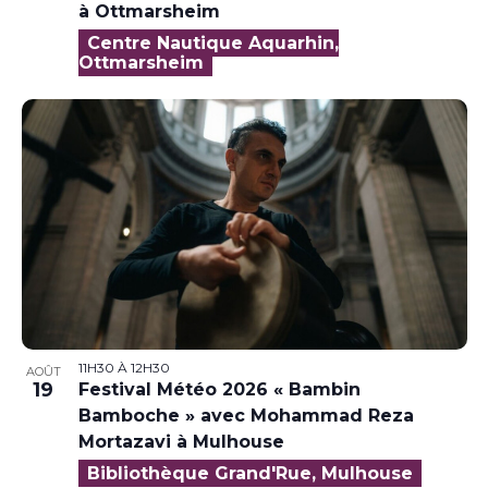
à Ottmarsheim
Centre Nautique Aquarhin,
Ottmarsheim
11H30
À
12H30
AOÛT
19
Festival Météo 2026 « Bambin
Bamboche » avec Mohammad Reza
Mortazavi à Mulhouse
Bibliothèque Grand'Rue, Mulhouse