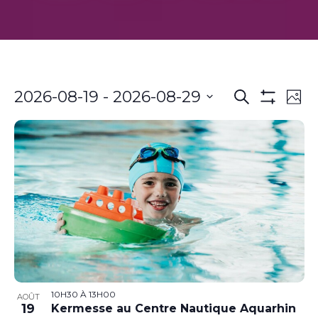
Recherch
Nav
2026-08-19
 - 
2026-08-29
Recherche
Phot
de
Montrer
et
Sélectionnez
Les
vue
la
navigatio
Filtres
Év
date
de
vues
Évènemen
10H30
À
13H00
AOÛT
19
Kermesse au Centre Nautique Aquarhin