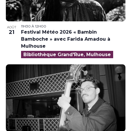
11H30
À
12H00
AOÛT
21
Festival Météo 2026 « Bambin
Bamboche » avec Farida Amadou à
Mulhouse
Bibliothèque Grand'Rue, Mulhouse