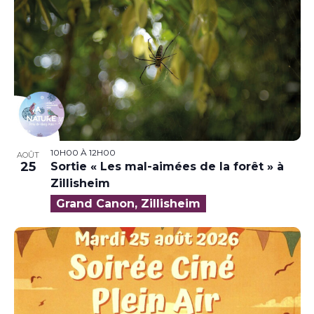
10H00
À
12H00
AOÛT
25
Sortie « Les mal-aimées de la forêt » à
Zillisheim
Grand Canon, Zillisheim