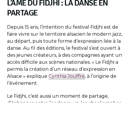
L’ÂME DU FIDJHI : LA DANSE EN
PARTAGE
Depuis 15 ans, l’intention du festival Fidjhi est de
faire vivre sur le territoire alsacien le modern jazz,
au départ, puis toute forme d’expression liée à la
danse. Au fil des éditions, le festival s’est ouvert à
des jeunes créateurs, à des compagnies ayant un
accès difficile aux scènes nationales. « Le Fidjhi a
permis la création d’un réseau d’expression en
Alsace » explique
Cynthia Jouffre
, à l’origine de
l’événement.
Le Fidjhi, c’est aussi un moment de partage,
d’échanges entre les danseurs, les chorégraphes
et le public. Des liens se tissent, de nouvelles
créations émergent d’une année sur l’autre. C’est
un festival ouvert à tous : « le but est d’inviter le