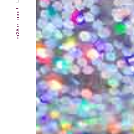
et moi !
m2A