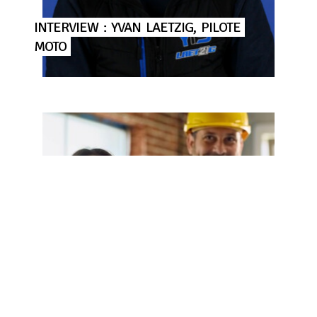
INTERVIEW
:
YVAN
LAETZIG,
PILOTE
MOTO
RÉNOVATION
&
ADAPTATION
DE
VOTRE
LOGEMENT
:
M2A
VOUS
ACCOMPAGNE
!