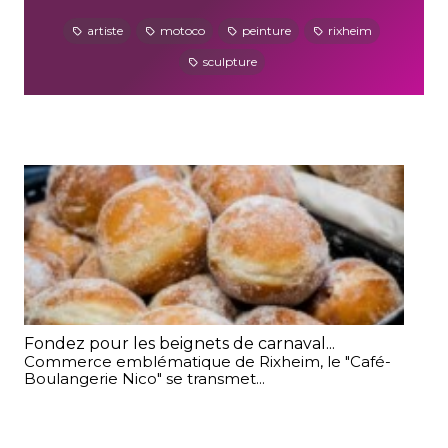
artiste
motoco
peinture
rixheim
sculpture
Fondez pour les beignets de carnaval...
Béd
Commerce emblématique de Rixheim, le "Café-
Voi
Boulangerie Nico" se transmet...