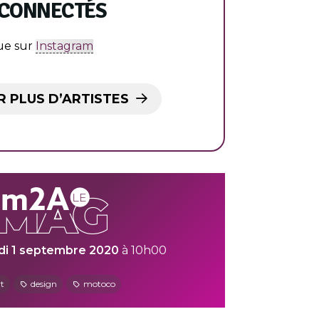
 CONNECTÉS
ue sur
Instagram
 PLUS D’ARTISTES
di 1 septembre 2020
à 10h00
rt
design
motoco