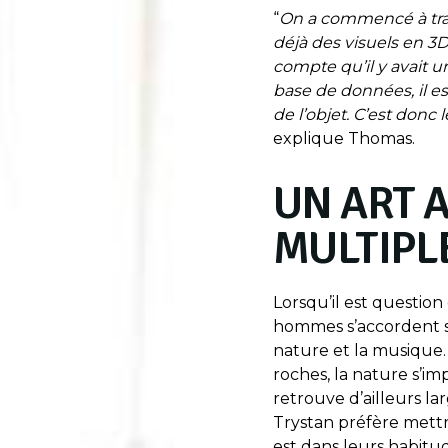
“
On a commencé à trava
déjà des visuels en 3D
compte qu’il y avait
base de données, il est
de l’objet. C’est donc l
explique Thomas.
UN ART 
MULTIPL
Lorsqu’il est question
hommes s’accordent sur
nature et la musique.
roches, la nature s’i
retrouve d’ailleurs l
Trystan préfère mettre
est dans leurs habitu