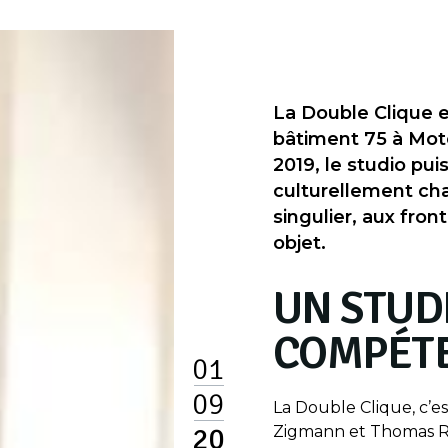
La Double Clique e
bâtiment 75 à Mot
2019, le studio pui
culturellement cha
singulier, aux fro
objet.
UN STUD
COMPÉT
01
09
La Double Clique, c’e
20
Zigmann et Thomas Ro