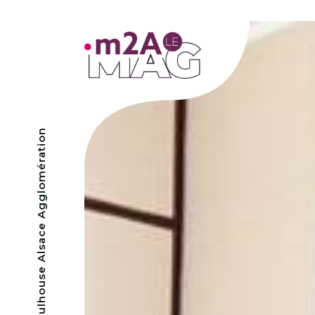
- Mulhouse Alsace Agglomération