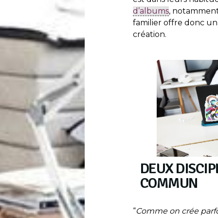
d’albums
, notamment 
familier offre donc u
création.
DEUX DISCIP
COMMUN
“
Comme on crée parfoi