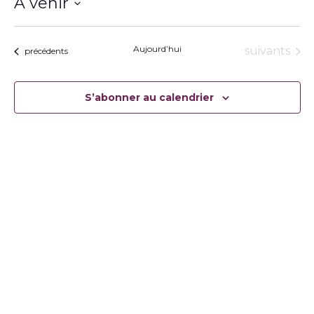
À venir
Sélectionnez
une
date.
Aujourd’hui
Évènement
suivants
Évènements
précédents
S’abonner au calendrier