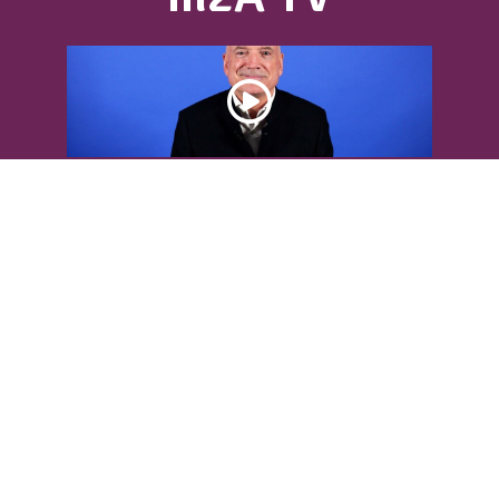
DÉCOUVREZ L’INTERVIEW DE LOUIS
BODIN
Louis Bodin, célèbre ingénieur-
météorologiste, était présent dans
l'Agglomération pour...