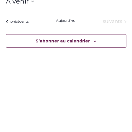
À venir
Sélectionnez
une
date.
Aujourd’hui
Évènement
suivants
Évènements
précédents
S’abonner au calendrier