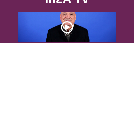
DÉCOUVREZ L’INTERVIEW DE LOUIS
BODIN
Louis Bodin, célèbre ingénieur-
météorologiste, était présent dans
l'Agglomération pour...