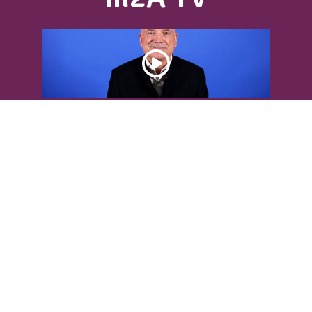
DÉCOUVREZ L’INTERVIEW DE LOUIS
BODIN
Louis Bodin, célèbre ingénieur-
météorologiste, était présent dans
l'Agglomération pour...