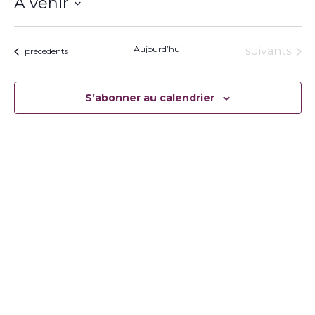
À venir
Sélectionnez
une
date.
Aujourd’hui
Évènement
suivants
Évènements
précédents
S’abonner au calendrier