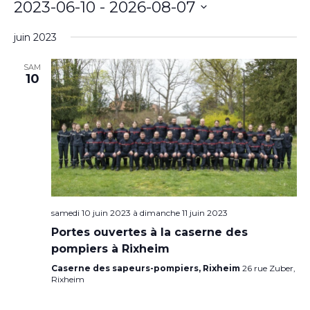
2023-06-10
 - 
2026-08-07
Sélectionnez
une
juin 2023
date.
SAM
10
samedi 10 juin 2023
à
dimanche 11 juin 2023
Portes ouvertes à la caserne des
pompiers à Rixheim
Caserne des sapeurs-pompiers, Rixheim
26 rue Zuber,
Rixheim