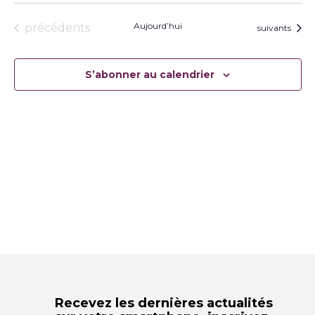
Évènements
Aujourd’hui
précédents
Évènements
suivants
S’abonner au calendrier
Recevez les dernières actualités