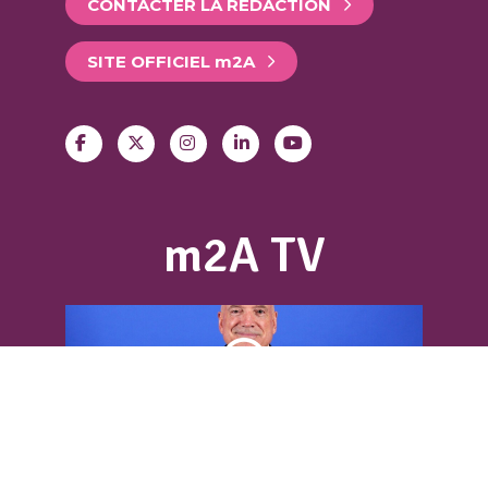
CONTACTER LA RÉDACTION
SITE OFFICIEL
m
2A
m2A TV
DÉCOUVREZ L’INTERVIEW DE LOUIS
BODIN
Louis Bodin, célèbre ingénieur-