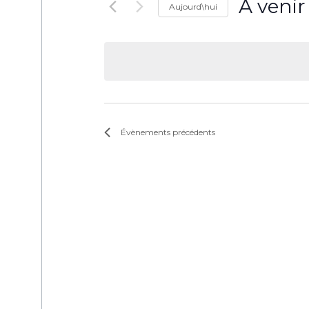
À venir
Aujourd\hui
Sélectionne
une
date.
Évènements
précédents