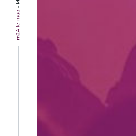
le mag
m2A