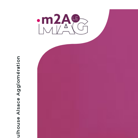
- Mulhouse Alsace Agglomération