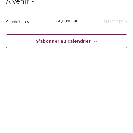
À venir
Sélectionnez
une
date.
Aujourd’hui
Évènement
suivants
Évènements
précédents
S’abonner au calendrier