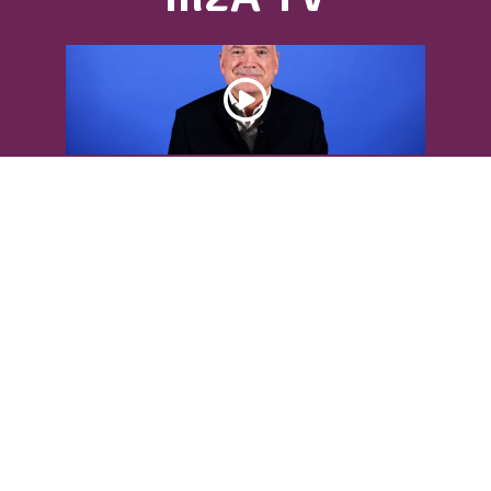
DÉCOUVREZ L’INTERVIEW DE LOUIS
BODIN
Louis Bodin, célèbre ingénieur-
météorologiste, était présent dans
l'Agglomération pour...