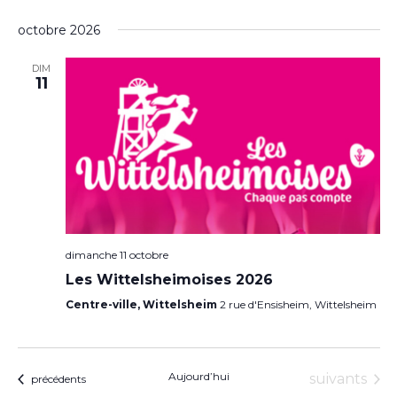
Sélectionnez
une
octobre 2026
date.
DIM
11
dimanche 11 octobre
Les Wittelsheimoises 2026
Centre-ville, Wittelsheim
2 rue d'Ensisheim, Wittelsheim
Aujourd’hui
Évènement
suivants
Évènements
précédents