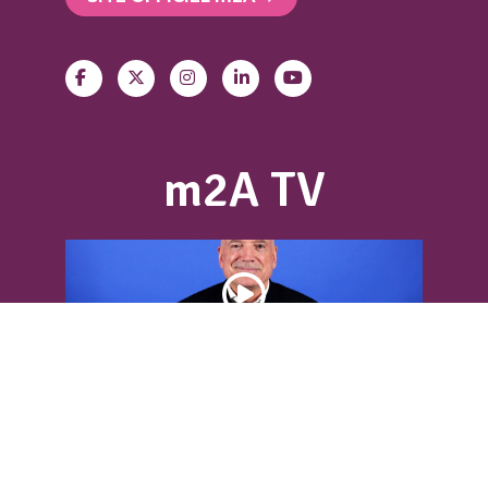
m2A TV
DÉCOUVREZ L’INTERVIEW DE LOUIS
BODIN
Louis Bodin, célèbre ingénieur-
météorologiste, était présent dans
l'Agglomération pour...