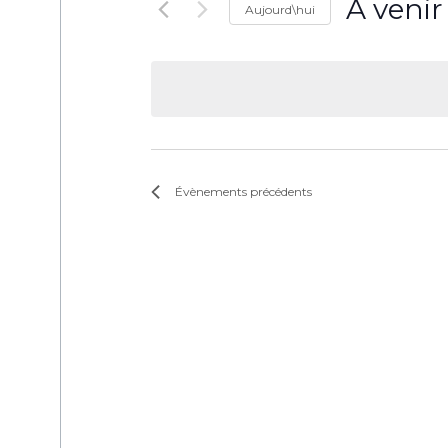
À venir
Aujourd\hui
Sélectionne
une
date.
Évènements
précédents