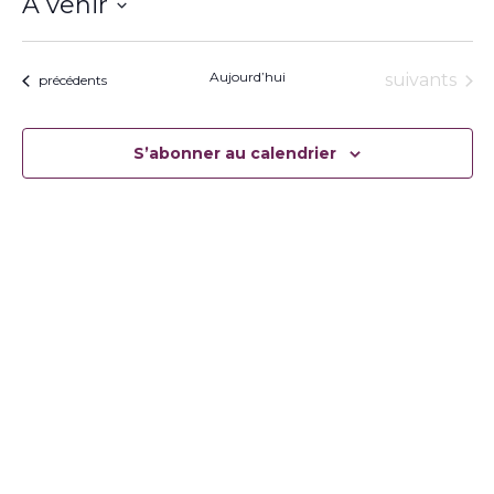
À venir
Sélectionnez
une
date.
Aujourd’hui
Évènement
suivants
Évènements
précédents
S’abonner au calendrier