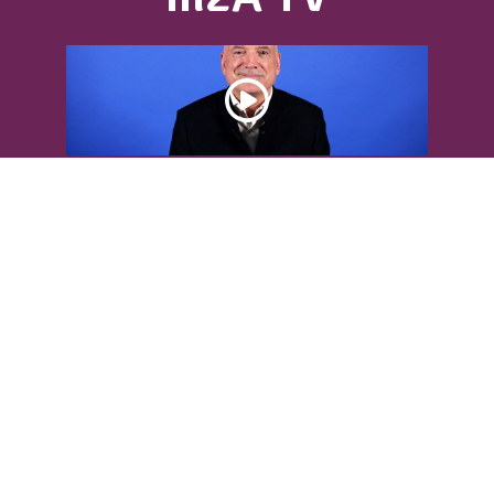
DÉCOUVREZ L’INTERVIEW DE LOUIS
BODIN
Louis Bodin, célèbre ingénieur-
météorologiste, était présent dans
l'Agglomération pour...