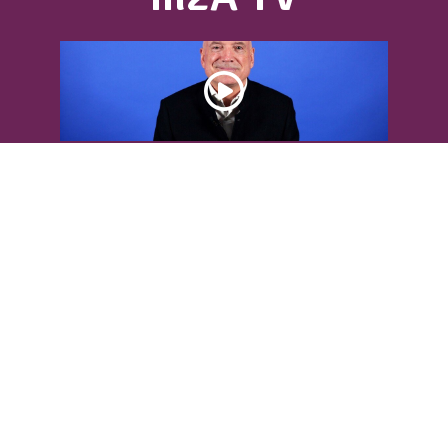
DÉCOUVREZ L’INTERVIEW DE LOUIS
BODIN
Louis Bodin, célèbre ingénieur-
météorologiste, était présent dans
l'Agglomération pour...