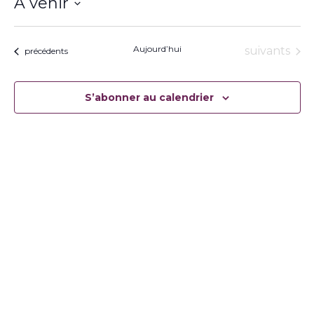
À venir
Sélectionnez
une
date.
Aujourd’hui
Évènement
suivants
Évènements
précédents
S’abonner au calendrier