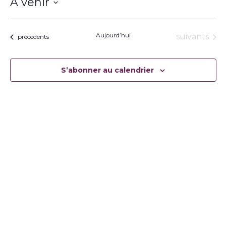
À venir
Sélectionnez
une
date.
Aujourd’hui
Évènement
suivants
Évènements
précédents
S’abonner au calendrier