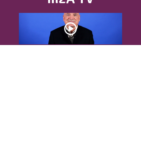
DÉCOUVREZ L’INTERVIEW DE LOUIS
BODIN
Louis Bodin, célèbre ingénieur-
météorologiste, était présent dans
l'Agglomération pour...