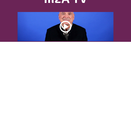
DÉCOUVREZ L’INTERVIEW DE LOUIS
BODIN
Louis Bodin, célèbre ingénieur-
météorologiste, était présent dans
l'Agglomération pour...