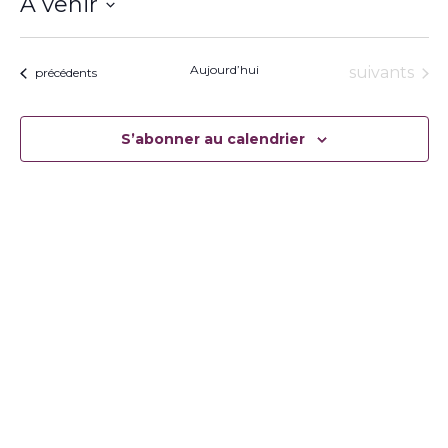
À venir
Sélectionnez
une
date.
Aujourd’hui
Évènement
suivants
Évènements
précédents
S’abonner au calendrier