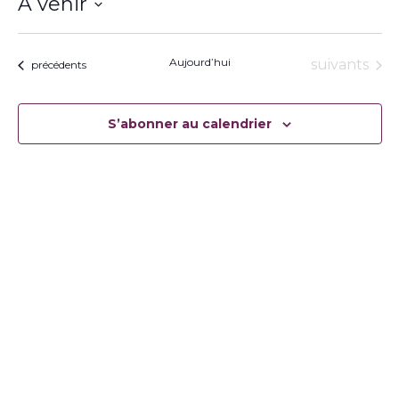
À venir
Sélectionnez
une
date.
Aujourd’hui
Évènement
suivants
Évènements
précédents
S’abonner au calendrier