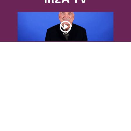
DÉCOUVREZ L’INTERVIEW DE LOUIS
BODIN
Louis Bodin, célèbre ingénieur-
météorologiste, était présent dans
l'Agglomération pour...