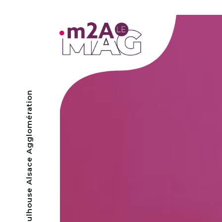
- Mulhouse Alsace Agglomération