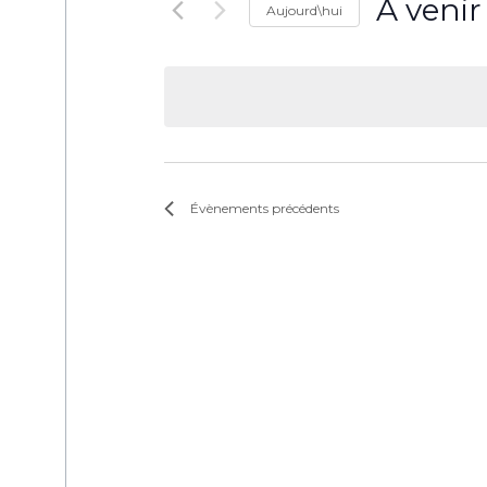
À venir
Aujourd\hui
Sélectionne
une
date.
Évènements
précédents