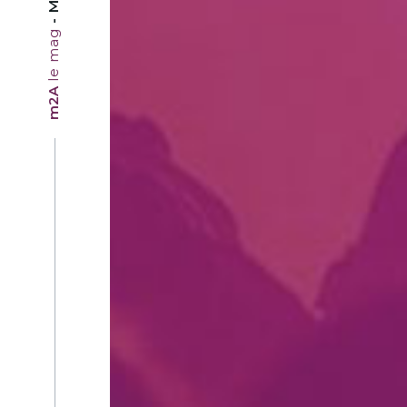
le mag
m2A