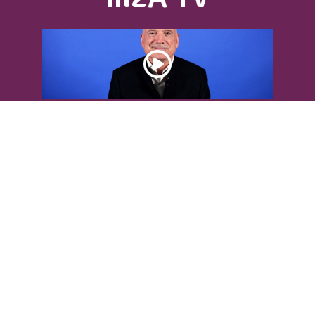
DÉCOUVREZ L’INTERVIEW DE LOUIS
BODIN
Louis Bodin, célèbre ingénieur-
météorologiste, était présent dans
l'Agglomération pour...