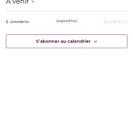
À venir
Sélectionnez
une
date.
Aujourd’hui
Évènement
suivants
Évènements
précédents
S’abonner au calendrier