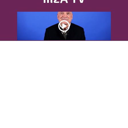
DÉCOUVREZ L’INTERVIEW DE LOUIS
BODIN
Louis Bodin, célèbre ingénieur-
météorologiste, était présent dans
l'Agglomération pour...