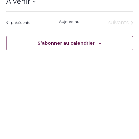
À venir
Sélectionnez
une
date.
Aujourd’hui
Évènement
suivants
Évènements
précédents
S’abonner au calendrier