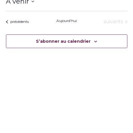
À venir
Sélectionnez
une
date.
Aujourd’hui
Évènement
suivants
Évènements
précédents
S’abonner au calendrier