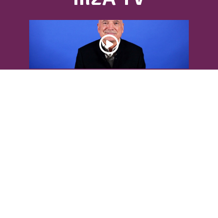
DÉCOUVREZ L’INTERVIEW DE LOUIS
BODIN
Louis Bodin, célèbre ingénieur-
météorologiste, était présent dans
l'Agglomération pour...