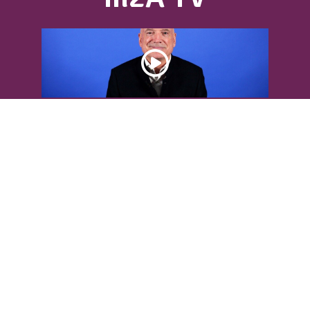
DÉCOUVREZ L’INTERVIEW DE LOUIS
BODIN
Louis Bodin, célèbre ingénieur-
météorologiste, était présent dans
l'Agglomération pour...