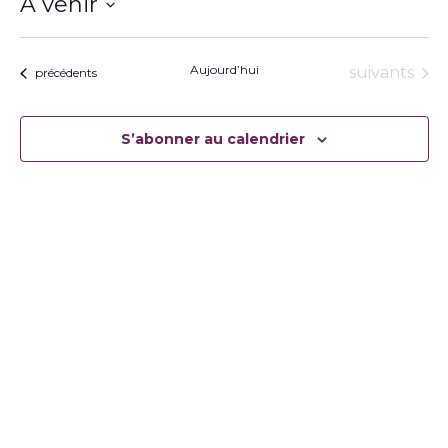
À venir
Sélectionnez
une
date.
Aujourd’hui
Évènement
suivants
Évènements
précédents
S’abonner au calendrier