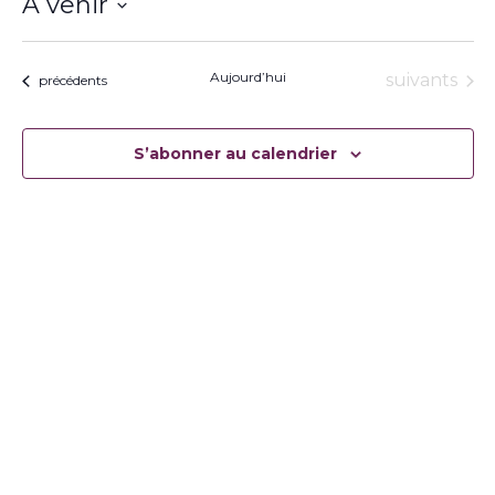
À venir
Sélectionnez
une
date.
Aujourd’hui
Évènement
suivants
Évènements
précédents
S’abonner au calendrier