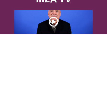
DÉCOUVREZ L’INTERVIEW DE LOUIS
BODIN
Louis Bodin, célèbre ingénieur-
météorologiste, était présent dans
l'Agglomération pour...