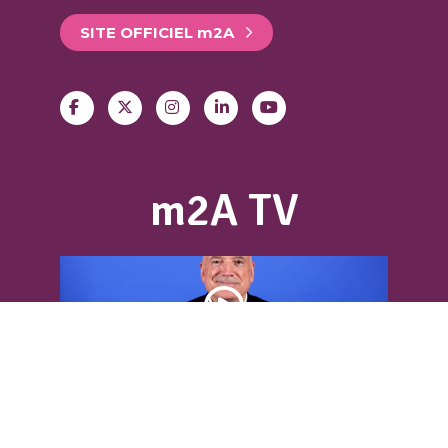
SITE OFFICIEL
m
2A
m2A TV
DÉCOUVREZ L’INTERVIEW DE LOUIS
BODIN
Louis Bodin, célèbre ingénieur-
météorologiste, était présent dans