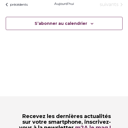
Aujourd’hui
Évènement
suivants
Évènements
précédents
S’abonner au calendrier
Recevez les dernières actualités
sur votre smartphone,
inscrivez-
vous à la newsletter
m2A le mag !