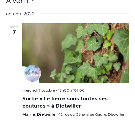
À venir
Sélectionnez
une
octobre 2026
date.
MER
7
mercredi 7 octobre - 16h00
à
18h00
Sortie « Le lierre sous toutes ses
coutures » à Dietwiller
Mairie, Dietwiller
42 rue du Général de Gaulle, Dietwiller