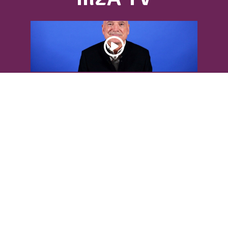
DÉCOUVREZ L’INTERVIEW DE LOUIS
BODIN
Louis Bodin, célèbre ingénieur-
météorologiste, était présent dans
l'Agglomération pour...