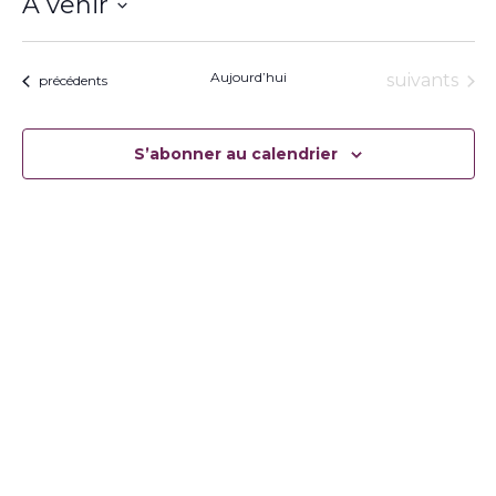
À venir
Sélectionnez
une
date.
Aujourd’hui
Évènement
suivants
Évènements
précédents
S’abonner au calendrier