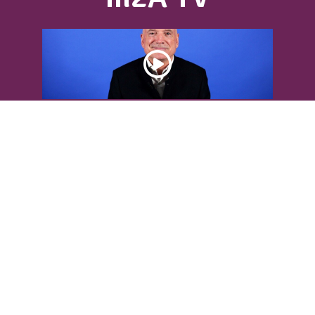
DÉCOUVREZ L’INTERVIEW DE LOUIS
BODIN
Louis Bodin, célèbre ingénieur-
météorologiste, était présent dans
l'Agglomération pour...