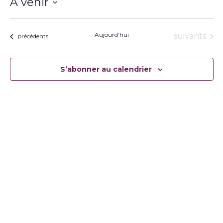
À venir
Sélectionnez
une
date.
Aujourd’hui
Évènement
suivants
Évènements
précédents
S’abonner au calendrier