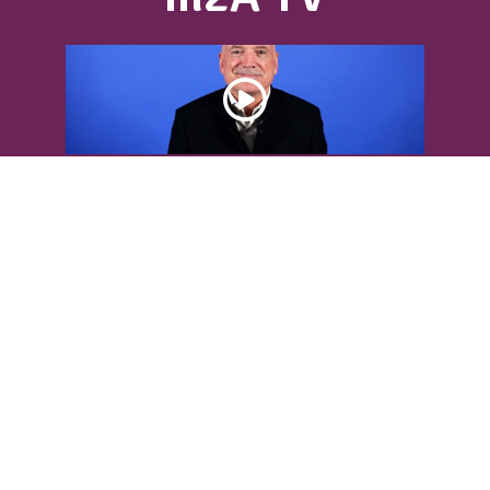
DÉCOUVREZ L’INTERVIEW DE LOUIS
BODIN
Louis Bodin, célèbre ingénieur-
météorologiste, était présent dans
l'Agglomération pour...