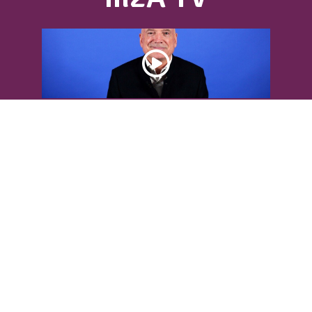
DÉCOUVREZ L’INTERVIEW DE LOUIS
BODIN
Louis Bodin, célèbre ingénieur-
météorologiste, était présent dans
l'Agglomération pour...