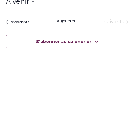
À venir
Sélectionnez
une
date.
Aujourd’hui
Évènement
suivants
Évènements
précédents
S’abonner au calendrier