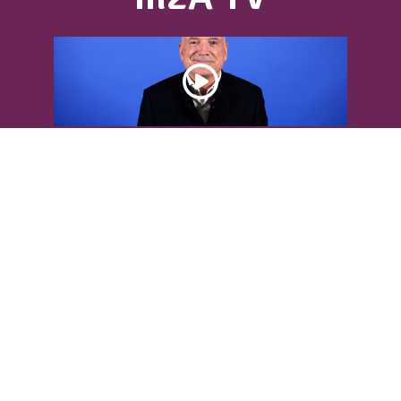
DÉCOUVREZ L’INTERVIEW DE LOUIS
BODIN
Louis Bodin, célèbre ingénieur-
météorologiste, était présent dans
l'Agglomération pour...