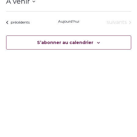
À venir
Sélectionnez
une
date.
Aujourd’hui
Évènement
suivants
Évènements
précédents
S’abonner au calendrier