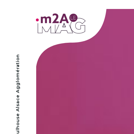
- Mulhouse Alsace Agglomération