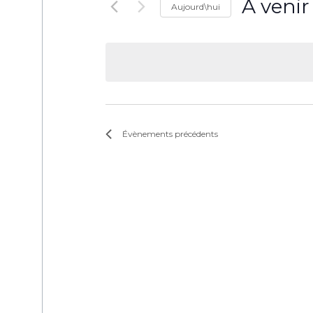
À venir
Aujourd\hui
Sélectionne
une
date.
Évènements
précédents