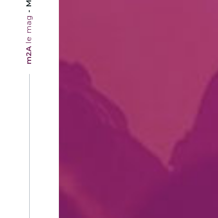
le mag
m2A