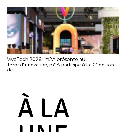
VivaTech 2026 : m2A présente au...
Fes
Terre d'innovation, m2A participe à la 10ᵉ édition
À l
de...
À LA