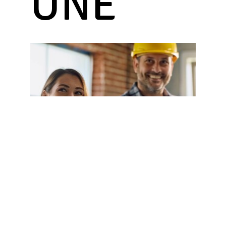
UNE
RÉNOVATION
&
ADAPTATION
DE
VOTRE
LOGEMENT
:
M2A
VOUS
ACCOMPAGNE
!