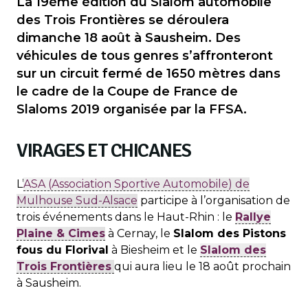
La 19ème édition du Slalom automobile
des Trois Frontières se déroulera
dimanche 18 août à Sausheim. Des
véhicules de tous genres s’affronteront
sur un circuit fermé de 1650 mètres dans
le cadre de la Coupe de France de
Slaloms 2019 organisée par la FFSA.
VIRAGES ET CHICANES
L’
ASA (Association Sportive Automobile) de
Mulhouse Sud-Alsace
participe à l’organisation de
trois événements dans le Haut-Rhin : le
Rallye
Plaine & Cimes
à Cernay, le
Slalom des Pistons
fous du Florival
à Biesheim et le
Slalom des
Trois Frontières
qui aura lieu le 18 août prochain
à Sausheim.