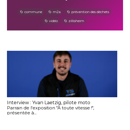
commune
m2a
prévention des déchets
vidéo
zillisheim
Interview : Yvan Laetzig, pilote moto
Ré
Parrain de l'exposition "À toute vitesse !",
Vou
présentée à...
ada