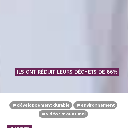
ILS
ONT
RÉDUIT
LEURS
DÉCHETS
DE
86%
développement durable
environnement
vidéo : m2a et moi
Zillisheim