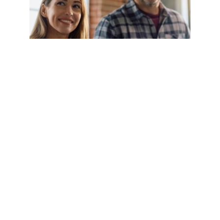
RÉNOVATION
&
ADAPTATION
DE
VOTRE
LOGEMENT
:
M2A
VOUS
ACCOMPAGNE
!