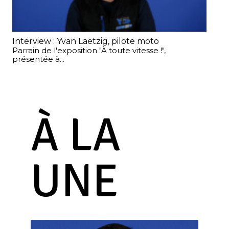
Interview : Yvan Laetzig, pilote moto
Ré
Parrain de l'exposition "À toute vitesse !",
Vou
présentée à...
ada
À LA
UNE