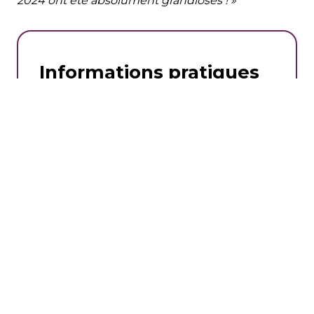
2024 ont été absolument grandioses ! »
Informations pratiques
Centre Sportif Régional Alsace (CSRA)
Adresse : 5 Rue des Frères Lumière,
68200 Mulhouse
Contact :
03 89 60 54 26
PLUS D’INFOS
lundi 23 septembre 2024