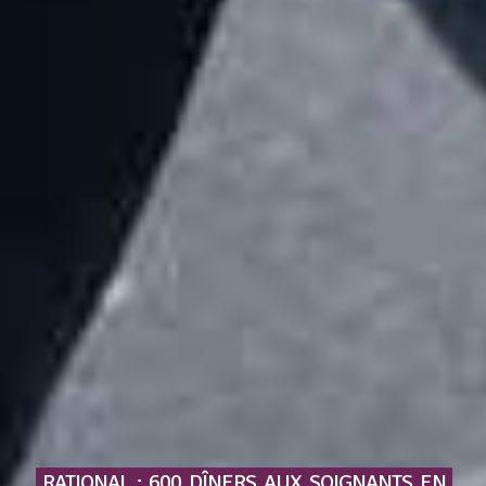
RATIONAL
:
600
DÎNERS
AUX
SOIGNANTS
EN