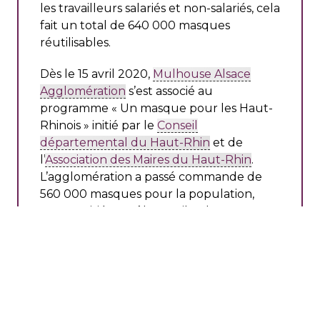
les travailleurs salariés et non-salariés, cela
fait un total de 640 000 masques
réutilisables.
Dès le 15 avril 2020,
Mulhouse Alsace
Agglomération
s’est associé au
programme « Un masque pour les Haut-
Rhinois » initié par le
Conseil
départemental du Haut-Rhin
et de
l’
Association des Maires du Haut-Rhin
.
L’agglomération a passé commande de
560 000 masques pour la population,
pour moitié au Pôle Textile Alsace et
pour moitié à d’autres fournisseurs.
ACCÉLÉRER ET FACILITER