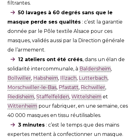
filtrantes.
50 lavages à 60 degrés sans que le
masque perde ses qualités
: c’est la garantie
donnée par le Pôle textile Alsace pour ces
masques, validés aussi par la Direction générale
de l’armement.
12 ateliers ont été créés
, dans un élan de
solidarité intercommunale, à
Baldersheim
,
Bollwiller
,
Habsheim
,
Illzach
,
Lutterbach
,
Morschwiller-le-Bas
,
Pfastatt
,
Richwiller
,
Riedisheim
,
Staffelfelden
,
Wittelsheim
et
Wittenheim
pour fabriquer, en une semaine, ces
40 000 masques en tissu réutilisables.
3 minutes
: c’est le temps que des mains
expertes mettent à confectionner un masque.