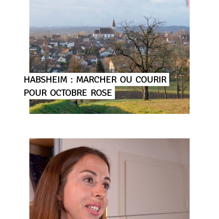
HABSHEIM
:
MARCHER
OU
COURIR
POUR
OCTOBRE
ROSE