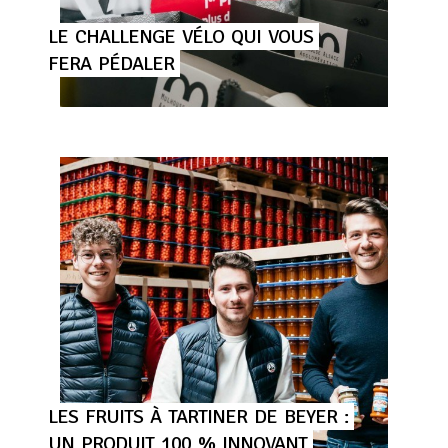
LE
CHALLENGE
VÉLO
QUI
VOUS
FERA
PÉDALER
LES
FRUITS
À
TARTINER
DE
BEYER
:
UN
PRODUIT
100
%
INNOVANT