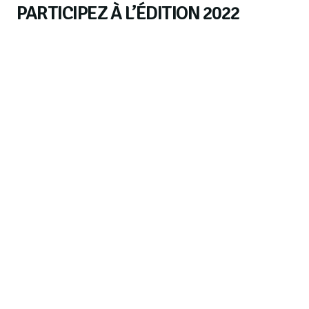
PARTICIPEZ À L’ÉDITION 2022
Les inscriptions au challenge vélo m2A sont
ouvertes ! Du 2 au 22 mai 2022, relevez le défi
avec vos collègues dans cette opération ludique
et responsable.
Inscrivez-vous dès maintenant !