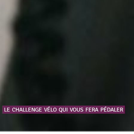
LE
CHALLENGE
VÉLO
QUI
VOUS
FERA
PÉDALER