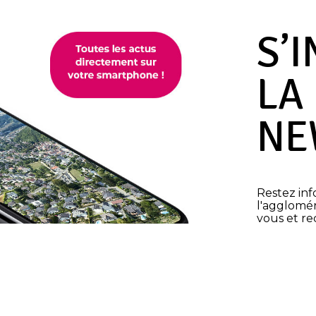
S’
LA
NE
Restez inf
l'agglomér
vous et re
mail ! Bon
sorties...
S'INS