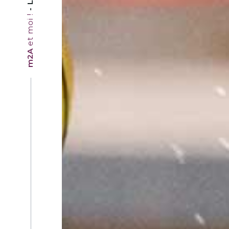
et moi !
m2A