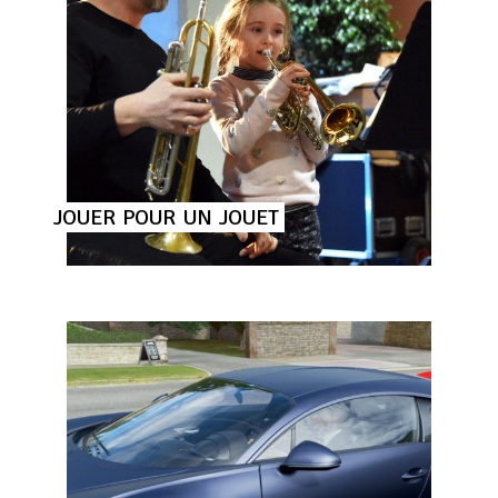
JOUER
POUR
UN
JOUET