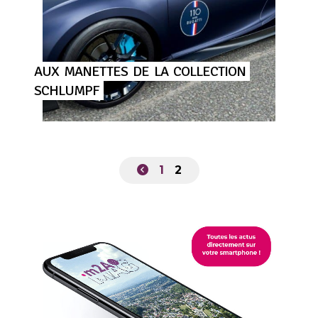
AUX
MANETTES
DE
LA
COLLECTION
SCHLUMPF
1
2