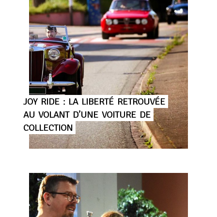
JOY
RIDE
:
LA
LIBERTÉ
RETROUVÉE
AU
VOLANT
D’UNE
VOITURE
DE
COLLECTION