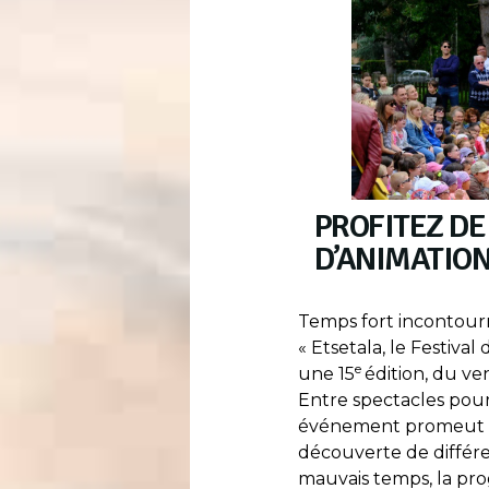
PROFITEZ DE
D’ANIMATIO
Temps fort incontou
« Etsetala, le Festiva
e
une 15
édition, du ve
Entre spectacles pour 
événement promeut l’a
découverte de différe
mauvais temps, la pr