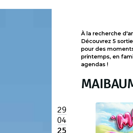
À la recherche d'an
Découvrez 5 sorti
pour des moments i
printemps, en famil
agendas !
MAIBAUM
29
04
25