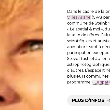
Dans le cadre de la p
Villes Ariane
(CVA) pa
commune de Steinbrunn
« Le spatial & moi », 
la salle des fêtes. Cel
scientifiques et artis
animations sont à déco
participation exceptio
Steve Rusti et Julien 
astrophotographiques,
d’autres. L’espace it
plusieurs communes d
programme
« Le spati
PLUS D’INFOS