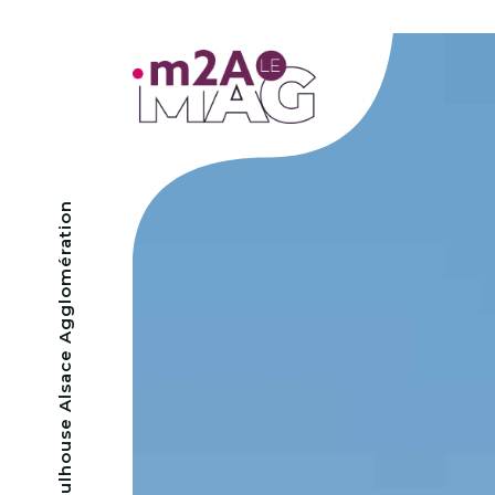
- Mulhouse Alsace Agglomération