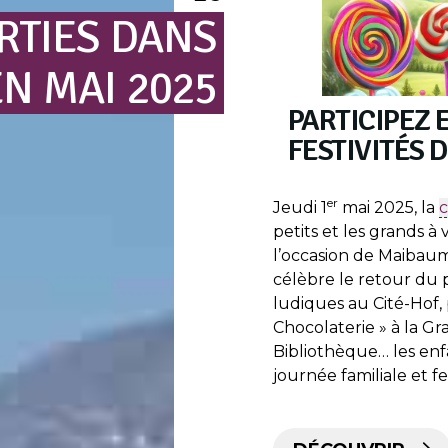
RTIES
DANS
EN
MAI
2025
PARTICIPEZ 
FESTIVITÉS 
er
Jeudi 1
mai 2025, la
c
petits et les grands à
l’occasion de Maibaum.
célèbre le retour du p
ludiques au Cité-Hof, 
Chocolaterie » à la Gr
Bibliothèque… les enf
journée familiale et fes