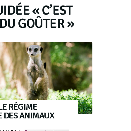
UIDÉE « C’EST
 DU GOÛTER »
LE RÉGIME
E DES ANIMAUX