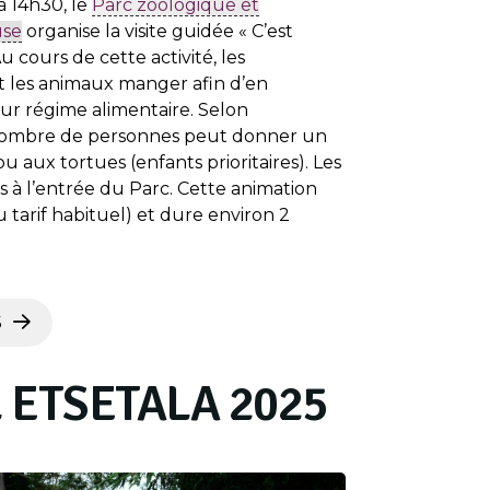
à 14h30, le
Parc zoologique et
use
organise la visite guidée « C’est
u cours de cette activité, les
t les animaux manger afin d’en
ur régime alimentaire. Selon
t nombre de personnes peut donner un
u aux tortues (enfants prioritaires). Les
s à l’entrée du Parc. Cette animation
u tarif habituel) et dure environ 2
S
 ETSETALA 2025