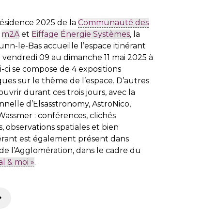
résidence 2025 de la
Communauté des
r
m2A
et
Eiffage Énergie Systèmes
, la
-le-Bas accueille l’espace itinérant
du vendredi 09 au dimanche 11 mai 2025 à
ui-ci se compose de 4 expositions
tiques sur le thème de l’espace. D’autres
uvrir durant ces trois jours, avec la
nnelle d’Elsasstronomy, AstroNico,
Wassmer : conférences, clichés
 observations spatiales et bien
inérant est également présent dans
e l’Agglomération, dans le cadre du
al & moi »
.