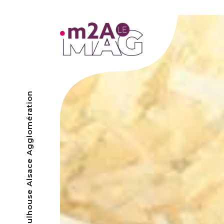
- Mulhouse Alsace Agglomération