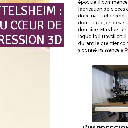
époque, il commence à 
TTELSHEIM
:
fabrication de pièces
donc naturellement qu’
U
CŒUR
DE
domotique, en devena
domaine. Mais lors de
PRESSION
3D
laquelle il travaillait,
durant le premier con
a donné naissance à
P