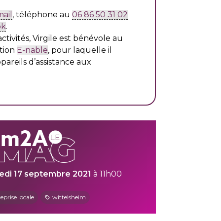
ail
, téléphone au
06 86 50 31 02
ok
.
ctivités, Virgile est bénévole au
ation
E-nable
, pour laquelle il
pareils d’assistance aux
edi 17 septembre 2021
à 11h00
eprise locale
wittelsheim