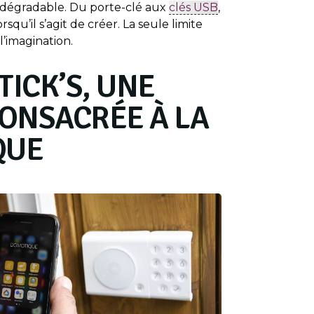
odégradable. Du porte-clé aux
clés USB
,
rsqu’il s’agit de créer. La seule limite
l’imagination.
TICK’S, UNE
CONSACRÉE À LA
QUE