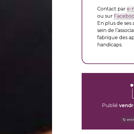
Contact par
e-m
ou sur
Facebo
En plus de ses a
sein de l’associ
fabrique des ap
handicaps.
Publié
vendr
entr