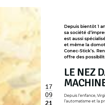
Depuis bientôt 1 an,
sa société d’impres
est aussi spécialis
et même la domotiq
Conec-Stick’s. Ren
offre des possibili
LE NEZ 
MACHIN
17
09
Depuis l’enfance, Virg
21
l’automatisme et la 