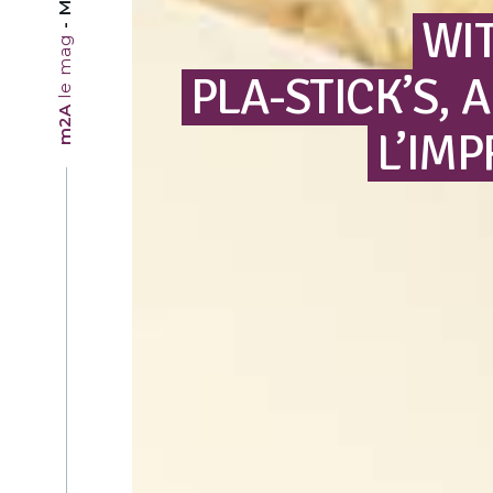
WI
le mag
PLA-STICK’S,
A
m2A
L’IM