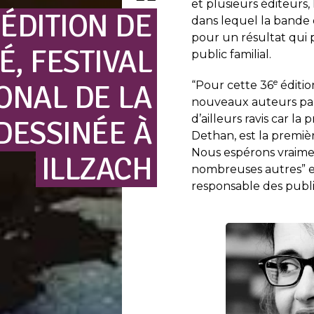
et plusieurs éditeurs
ÉDITION
DE
dans lequel la bande d
pour un résultat qui p
É,
FESTIVAL
public familial.
e
IONAL
DE
LA
“Pour cette 36
éditio
nouveaux auteurs par
d’ailleurs ravis car la
DESSINÉE
À
Dethan, est la premiè
Nous espérons vraimen
ILLZACH
nombreuses autres” e
responsable des public