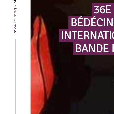
36E
le mag
BÉDÉCIN
m2A
INTERNAT
BANDE