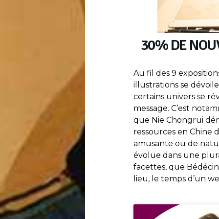
30% DE NOU
Au fil des 9 exposition
illustrations se dévoi
certains univers se ré
message. C’est notamm
que Nie Chongrui dén
ressources en Chine da
amusante ou de natur
évolue dans une plural
facettes, que Bédécin
lieu, le temps d’un w