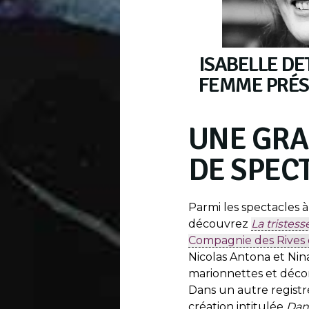
ISABELLE DE
FEMME PRÉS
UNE GRA
DE SPEC
Parmi les spectacles à
découvrez
La tristess
Compagnie des Rives de
Nicolas Antona et Nina
marionnettes et décor
Dans un autre registr
création intitulée
Dan