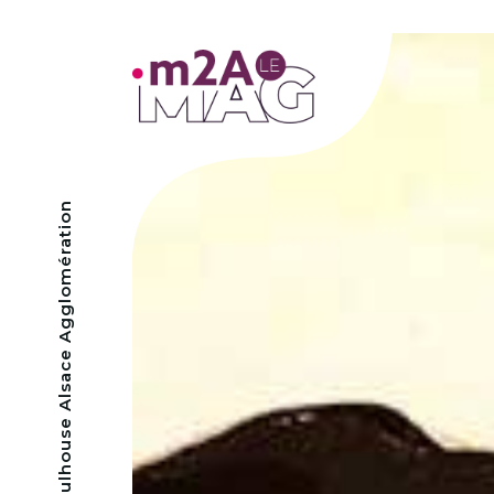
- Mulhouse Alsace Agglomération