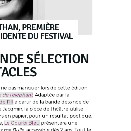
THAN, PREMIÈRE
IDENTE DU FESTIVAL
NDE SÉLECTION
TACLES
 ne pas manquer lors de cette édition,
e de l’éléphant
. Adaptée par la
 l’Ill
à partir de la bande dessinée de
 Jacqmin, la pièce de théâtre utilise
s en papier, pour un résultat poétique.
e,
Le Gourbi Bleu
présentera une
s ma Bulle,
accessible dès 2 ans. Tout le