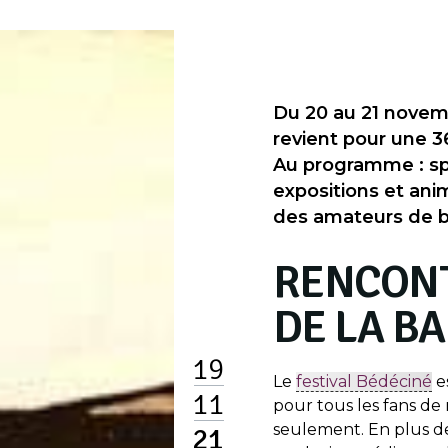
Du 20 au 21 novemb
revient pour une 36
Au programme : sp
expositions et anim
des amateurs de b
RENCON
DE LA B
19
Le
festival Bédéciné
e
11
pour tous les fans de
seulement. En plus de
21