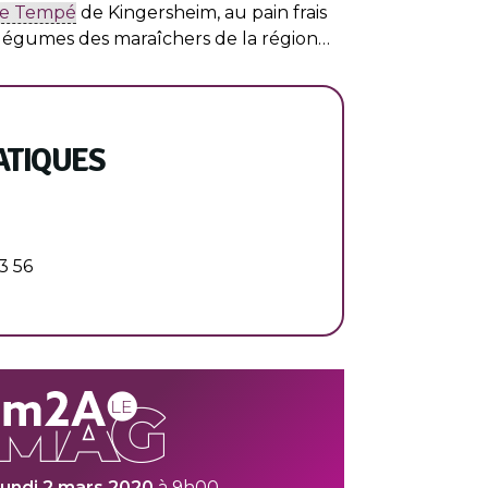
ie Tempé
de Kingersheim, au pain frais
légumes des maraîchers de la région…
ATIQUES
93 56
lundi 2 mars 2020
à 9h00