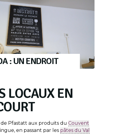
DA : UN ENDROIT
S LOCAUX EN
 COURT
de Pfastatt aux produits du
Couvent
ingue, en passant par les
pâtes du Val