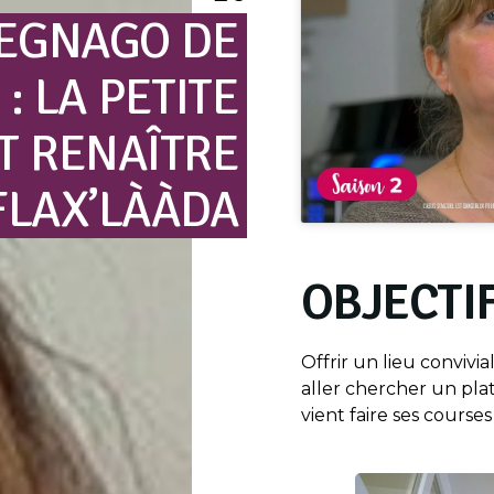
EGNAGO
DE
:
LA
PETITE
T
RENAÎTRE
FLAX’LÀÀDA
OBJECTIF
Offrir un lieu convivi
aller chercher un pl
vient faire ses course