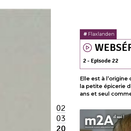
Flaxlanden
WEBSÉ
2 - Episode 22
Elle est à l’origin
la petite épicerie
ans et seul commer
02
03
20