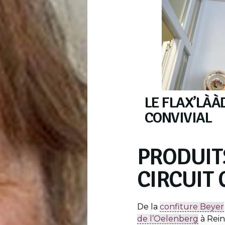
LE FLAX’LÀÀ
CONVIVIAL
PRODUIT
CIRCUIT
De la
confiture Beyer
de l’Oelenberg
à Rein