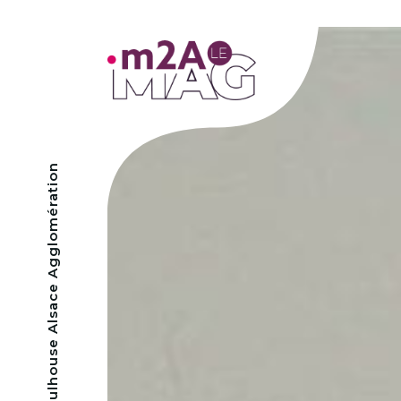
- Mulhouse Alsace Agglomération