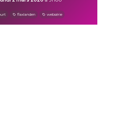
ourt
flaxlanden
websérie