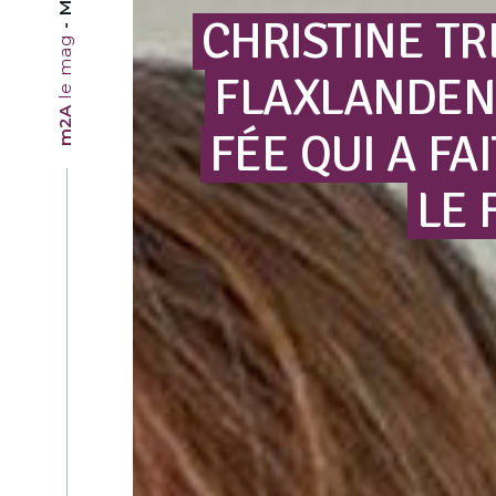
CHRISTINE
TR
le mag
FLAXLANDEN
m2A
FÉE
QUI
A
FAI
LE