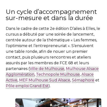
Un cycle d’accompagnement
sur-mesure et dans la durée
Dans le cadre de cette 2e édition D’ailes à Elles, le
cursus a débuté par une soirée de lancement,
centrée autour de la thématique « Les femmes,
l’optimisme et l’entrepreneuriat ». S’ensuivent
une table ronde, afin de nouer un premier
contact, puis plusieurs rencontres et ateliers
assurés par les membres de FCE 68 et leurs
partenaires (
Ville de Mulhouse
,
Mulhouse Alsace
Agglomération
,
Technopole Mulhouse
,
Alsace
Active
,
MEF Mulhouse Sud Alsace
,
Sémaphore
et
Pôle emploi Grand Est
).