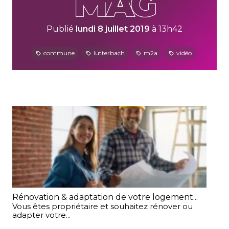
Publié
lundi 8 juillet 2019
à 13h42
commune
lutterbach
m2a
vidéo
Rénovation & adaptation de votre logement...
Int
Vous êtes propriétaire et souhaitez rénover ou
Ma
adapter votre...
Int