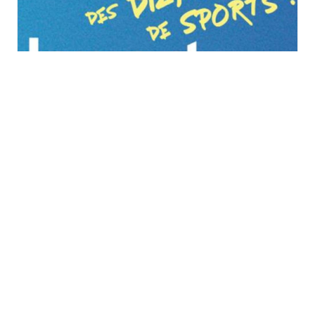
Vitalsport 2026 au
Décathlon à Wittenheim
samedi 29 août
à
dimanche 30 août
TOUS LES ÉVÈNEMENTS